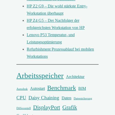
HP Z2 G9 – Die wohl stärkste Entry-
Workstation überhaupt
HP Z4 G5 – Der Nachfolger der
erfolgreichsten Workstation von HP
Lenovo P53 Temperatur- und
Leistungsoptimierung
Refurbishment Prozessablauf bei mobilen
Workstations
Arbeitsspeicher
Architektur
Benchmark
Autostart
BIM
Autodesk
CPU
Daisy Chaining
Daten
Datensicherung
DisplayPort
Grafik
Differentiell