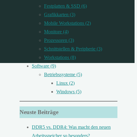
Festplatten & SSD (6)
Grafikkarten (3)
Mobile Workstations (2)
Monitore (4)
Prozessoren (3)
Schnittstellen & Peripherie (3)
Workstations (8)
Software (9)
Betriebssysteme (5)
Linux (2)
Windows (5)
Neuste Beiträge
DDR5 vs. DDR4: Was macht den neuen
Arbeitsspeicher so besonders?