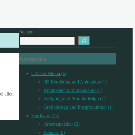
Suchen
Kategorien
CAD & Media (6)
3D Rendering und Animation (1)
Architekten und Ingenieure (3)
ei allen
Fertigung und Produktdesign (1)
Grafikdesign und Postproduktion (1)
Hardware (25)
Arbeitsspeicher (2)
Beamer (0)