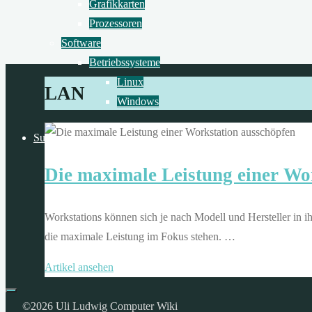
Praxis
Grafikkarten
-
Prozessoren
Software
Betriebssysteme
Linux
LAN
Windows
Suchen
Die maximale Leistung einer Wo
Workstations können sich je nach Modell und Hersteller in ih
die maximale Leistung im Fokus stehen. …
"Die
Artikel ansehen
maximale
Leistung
©2026 Uli Ludwig Computer Wiki